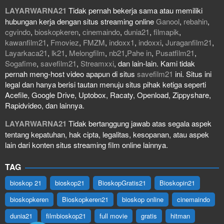
LAYARWARNA21
Tidak pernah bekerja sama atau memiliki
hubungan kerja dengan situs streaming online
Ganool
,
rebahin
,
cgvindo
,
bioskopkeren
,
cinemaindo
,
dunia21
,
filmapik
,
kawanfilm21
,
Fmoviez
,
FMZM
,
indoxx1
,
indoxxi
,
Juraganfilm21
,
Layarkaca21
,
lk21
,
Melongfilm
,
nb21
,
Pahe in
,
Pusatfilm21
,
Sogafime
,
savefilm21
,
Streamxxi
, dan lain-lain. Kami tidak
pernah meng-host video apapun di situs
savefilm21
ini. Situs ini
legal dan hanya berisi tautan menuju situs pihak ketiga seperti
Acefile, Google Drive, Uptobox, Racaty, Openload, Zippyshare,
Rapidvideo, dan lainnya.
LAYARWARNA21
Tidak bertanggung jawab atas segala aspek
tentang kepatuhan, hak cipta, legalitas, kesopanan, atau aspek
lain dari konten situs streaming film online lainnya.
TAG
bioskop 21
bioskop21
BioskopGratis21
Bioskopin21
bioskopkeren
Bioskopkeren21
bioskop online
cinemaindo
dunia21
filmbioskop21
full movie
gratis
hitman