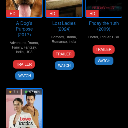
HD
HD
HD
A Dog’s
Lost Ladies
Friday the 13th
Purpose
(2024)
(2009)
(2017)
Comedy
,
Drama
,
Horror
,
Thriller
,
USA
Romance
,
India
Adventure
,
Drama
,
11
Marcus
Family
,
Fantasy
,
TRAILER
1
Kiran
India
,
USA
Feb
Nispel
TRAILER
Mar
Rao
2009
WATCH
19
Lasse
2024
TRAILER
WATCH
Jan
Hallström
2017
WATCH
7.1
97 min