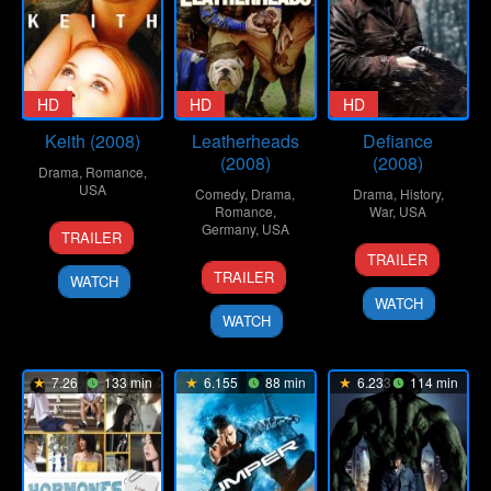
HD
HD
HD
Keith (2008)
Leatherheads
Defiance
(2008)
(2008)
Drama
,
Romance
,
USA
Comedy
,
Drama
,
Drama
,
History
,
Romance
,
War
,
USA
13
Todd
Germany
,
USA
TRAILER
31
Edward
Sep
Kessler
TRAILER
24
George
Dec
Zwick
2008
TRAILER
WATCH
Mar
Clooney
2008
WATCH
2008
WATCH
7.26
133 min
6.155
88 min
6.233
114 min