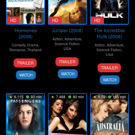
HD
HD
HD
Hormones
Jumper (2008)
The Incredible
(2008)
Hulk (2008)
Action
,
Adventure
,
Science Fiction
,
Comedy
,
Drama
,
Action
,
Adventure
,
USA
Romance
,
Thailand
Science Fiction
,
USA
13
Doug
20
Songyos
TRAILER
TRAILER
12
John
Feb
Liman
Mar
Sugmakanan
TRAILER
Jun
G.
2008
2008
WATCH
WATCH
2008
Scotti
WATCH
6.115
93 min
7.488
80 min
6.593
165 min