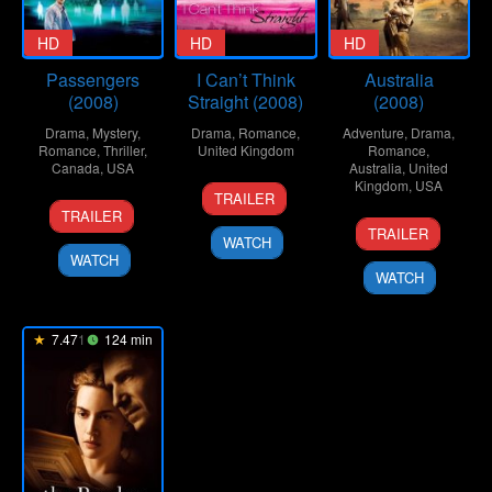
HD
HD
HD
Passengers
I Can’t Think
Australia
(2008)
Straight (2008)
(2008)
Drama
,
Mystery
,
Drama
,
Romance
,
Adventure
,
Drama
,
Romance
,
Thriller
,
United Kingdom
Romance
,
Canada
,
USA
Australia
,
United
1
Shamim
Kingdom
,
USA
TRAILER
26
Rodrigo
Jun
Sarif
TRAILER
18
Baz
Sep
García
2008
TRAILER
WATCH
Nov
Luhrmann
2008
WATCH
2008
WATCH
7.471
124 min