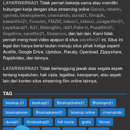
LAYARWARNA21
Tidak pernah bekerja sama atau memiliki
hubungan kerja dengan situs streaming online
Ganool
,
rebahin
,
cgvindo
,
bioskopkeren
,
cinemaindo
,
dunia21
,
filmapik
,
kawanfilm21
,
Fmoviez
,
FMZM
,
indoxx1
,
indoxxi
,
Juraganfilm21
,
Layarkaca21
,
lk21
,
Melongfilm
,
nb21
,
Pahe in
,
Pusatfilm21
,
Sogafime
,
savefilm21
,
Streamxxi
, dan lain-lain. Kami tidak
pernah meng-host video apapun di situs
savefilm21
ini. Situs ini
legal dan hanya berisi tautan menuju situs pihak ketiga seperti
Acefile, Google Drive, Uptobox, Racaty, Openload, Zippyshare,
Rapidvideo, dan lainnya.
LAYARWARNA21
Tidak bertanggung jawab atas segala aspek
tentang kepatuhan, hak cipta, legalitas, kesopanan, atau aspek
lain dari konten situs streaming film online lainnya.
TAG
bioskop 21
bioskop21
BioskopGratis21
Bioskopin21
bioskopkeren
Bioskopkeren21
bioskop online
cinemaindo
dunia21
filmbioskop21
full movie
gratis
hitman