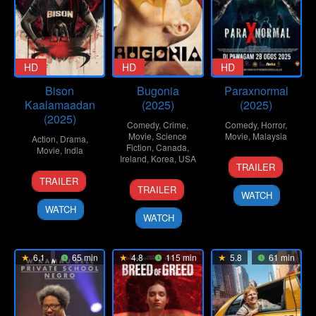
HD
HD
HD
Bison
Bugonia
Paraxnormal
Kaalamaadan
(2025)
(2025)
(2025)
Comedy
,
Crime
,
Comedy
,
Horror
,
Movie
,
Science
Movie
,
Malaysia
Action
,
Drama
,
Fiction
,
Canada
,
Movie
,
India
Ireland
,
Korea
,
USA
27
Mohd
TRAILER
16
Mari
Aug
Suzana
TRAILER
22
Yorgos
Oct
Selvaraj
2025
Rosly
TRAILER
WATCH
Oct
Lanthimos
2025
WATCH
2025
WATCH
6.1
65 min
4.8
115 min
5.8
61 min