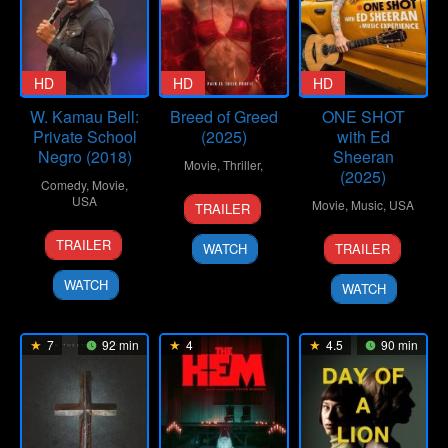
HD
HD
HD
W. Kamau Bell:
Breed of Greed
ONE SHOT
Private School
(2025)
with Ed
Negro (2018)
Sheeran
Movie
,
Thriller
,
(2025)
Comedy
,
Movie
,
25
Ralph
USA
Movie
,
Music
,
USA
TRAILER
Sep
Hemecker
25
Shannon
19
Philip
2025
TRAILER
WATCH
TRAILER
Jun
Hartman
Nov
Barantini
2018
2025
WATCH
WATCH
7
92 min
4
4.5
90 min