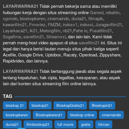
LAYARWARNA21
Tidak pernah bekerja sama atau memiliki
hubungan kerja dengan situs streaming online
Ganool
,
rebahin
,
cgvindo
,
bioskopkeren
,
cinemaindo
,
dunia21
,
filmapik
,
kawanfilm21
,
Fmoviez
,
FMZM
,
indoxx1
,
indoxxi
,
Juraganfilm21
,
Layarkaca21
,
lk21
,
Melongfilm
,
nb21
,
Pahe in
,
Pusatfilm21
,
Sogafime
,
savefilm21
,
Streamxxi
, dan lain-lain. Kami tidak
pernah meng-host video apapun di situs
savefilm21
ini. Situs ini
legal dan hanya berisi tautan menuju situs pihak ketiga seperti
Acefile, Google Drive, Uptobox, Racaty, Openload, Zippyshare,
Rapidvideo, dan lainnya.
LAYARWARNA21
Tidak bertanggung jawab atas segala aspek
tentang kepatuhan, hak cipta, legalitas, kesopanan, atau aspek
lain dari konten situs streaming film online lainnya.
TAG
bioskop 21
bioskop21
BioskopGratis21
Bioskopin21
bioskopkeren
Bioskopkeren21
bioskop online
cinemaindo
dunia21
filmbioskop21
full movie
gratis
hitman