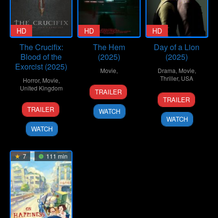
HD
HD
HD
The Crucifix:
The Hem
Day of a Lion
Blood of the
(2025)
(2025)
Exorcist (2025)
Movie
,
Drama
,
Movie
,
Thriller
,
USA
Horror
,
Movie
,
30
Tyler
United Kingdom
TRAILER
14
Bianca
Sep
Russell
TRAILER
8
Stephen
Aug
Foscht
2025
TRAILER
WATCH
Jan
Roach
2025
WATCH
2025
WATCH
7
111 min